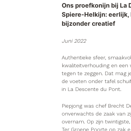
Ons proefkonijn bij La
Spiere-Helkijn: eerlijk,
bijzonder creatief
Juni 2022
Authentieke sfeer, smaakvoll
kwaliteitverhouding en een
tegen te zeggen. Dat mag j
de voeten onder tafel schuif
Menu
in La Descente du Pont.
In de media
Piepjong was chef Brecht Dev
onverwachts de zaak van zij
overnam. Op zijn twintigste
Sfeer
Ter Groene Poorte op zak e