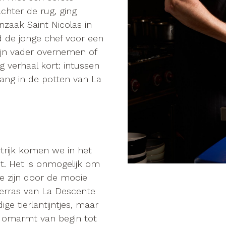
achter de rug, ging
nzaak Saint Nicolas in
d de jonge chef voor een
ijn vader overnemen of
g verhaal kort: intussen
 lang in de potten van La
rijk komen we in het
ht. Het is onmogelijk om
 zijn door de mooie
terras van La Descente
ge tierlantijntjes, maar
e omarmt van begin tot