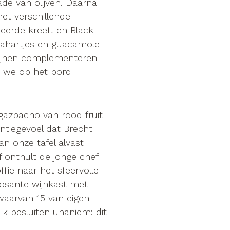
de van olijven. Daarna
t verschillende
eerde kreeft en Black
lahartjes en guacamole
wijnen complementeren
e we op het bord
gazpacho van rood fruit
antiegevoel dat Brecht
an onze tafel alvast
f onthult de jonge chef
ie naar het sfeervolle
posante wijnkast met
 waarvan 15 van eigen
ik besluiten unaniem: dit