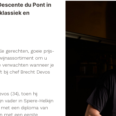
 Descente du Pont in
 klassiek en
e gerechten, goeie prijs-
 wijnassortiment om u
e verwachten wanneer je
t bij chef Brecht Devos
os (34), toen hij
n vader in Spiere-Helkijn
, met een diploma van
n met een eerste