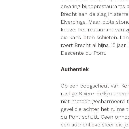
ervaring bij toprestaurants 
Cadeaubon
Brecht aan de slag in sterre
Elverdinge. Maar plots ston
Contact
keuze: het restaurant van z
die kans laten schieten. Lan
roert Brecht al bijna 15 jaar
Descente du Pont.
Authentiek
Op een boogscheut van Kort
rustige Spiere-Helkijn terec
niet meteen gecharmeerd te
gevel die achter het ruime 
du Pont schuilt. Geen onnodi
een authentieke sfeer die j