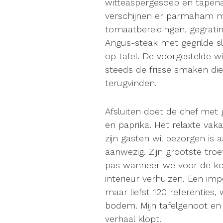
witteaspergesoep en tapena
verschijnen er parmaham me
tomaatbereidingen, gegratin
Angus-steak met gegrilde s
op tafel. De voorgestelde 
steeds de frisse smaken di
terugvinden.
Afsluiten doet de chef met 
en paprika. Het relaxte vak
zijn gasten wil bezorgen is a
aanwezig. Zijn grootste troe
pas wanneer we voor de koff
interieur verhuizen. Een im
maar liefst 120 referenties,
bodem. Mijn tafelgenoot en 
verhaal klopt.