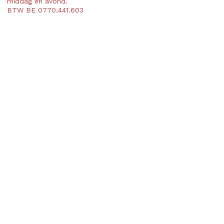
middag en avond.
BTW BE 0770.441.603