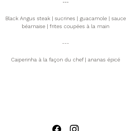
---
Black Angus steak | sucrines | guacamole | sauce
NL
FR
béarnaise | frites coupées à la main
---
Caiperinha à la façon du chef | ananas épicé