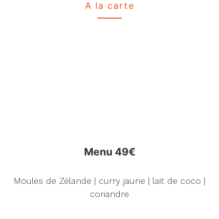
A la carte
Menu
Dans les médias
Ambiance
Menu 49€
Cheque-cadeau
Contact
Moules de Zélande | curry jaune | lait de coco |
coriandre